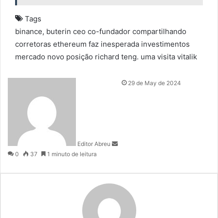
Tags
binance,
buterin
ceo
co-fundador
compartilhando
corretoras
ethereum
faz
inesperada
investimentos
mercado
novo
posição
richard
teng.
uma
visita
vitalik
S
29 de May de 2024
e
n
d
a
n
Editor Abreu
e
0
37
1 minuto de leitura
m
a
i
l