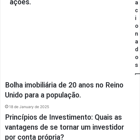
ações.
a
c
i
o
n
a
d
o
s
Bolha imobiliária de 20 anos no Reino
Unido para a população.
18 de January de 2025
Princípios de Investimento: Quais as
vantagens de se tornar um investidor
por conta própria?