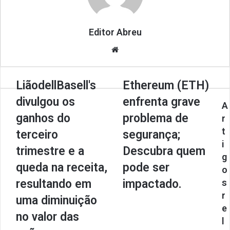
Editor Abreu
We
bsi
te
LiãodellBasell's
Ethereum (ETH)
divulgou os
enfrenta grave
A
ganhos do
problema de
r
t
terceiro
segurança;
i
trimestre e a
Descubra quem
g
queda na receita,
pode ser
o
resultando em
impactado.
s
r
uma diminuição
e
no valor das
l