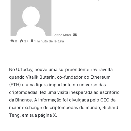
e
n
d
a
n
Editor Abreu
e
0
37
1 minuto de leitura
m
a
i
l
No U.Today, houve uma surpreendente reviravolta
quando Vitalik Buterin, co-fundador do Ethereum
(ETH) e uma figura importante no universo das
criptomoedas, fez uma visita inesperada ao escritório
da Binance. A informação foi divulgada pelo CEO da
maior exchange de criptomoedas do mundo, Richard
Teng, em sua página X.