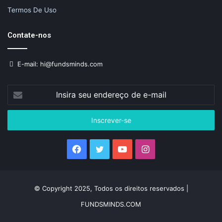
Termos De Uso
Contate-nos
E-mail: hi@fundsminds.com
Insira
seu
endereço
de
e-
mail
Facebook
Twitter
YouTube
Instagram
© Copyright 2025, Todos os direitos reservados |
FUNDSMINDS.COM