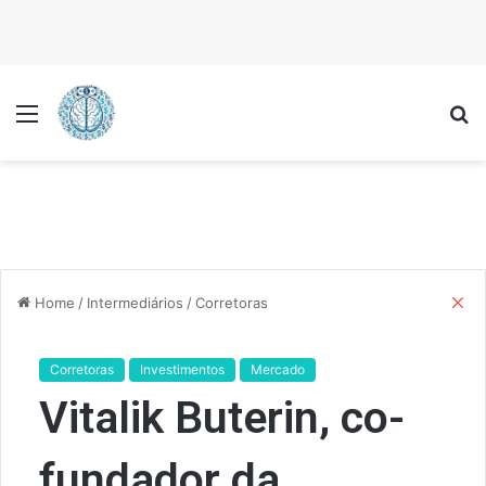
Menu
P
C
Home
/
Intermediários
/
Corretoras
l
o
s
Corretoras
Investimentos
Mercado
e
Vitalik Buterin, co-
fundador da