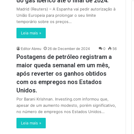
do gás ibérico até o final de 2024.
Madrid (Reuters) – A Espanha vai pedir autorização à
União Europeia para prolongar o seu limite
temporário sobre os preços…
Leia mais »
Editor Abreu
26 de December de 2024
0
56
Postagens de petróleo registram a
maior queda semanal em um mês,
após reverter os ganhos obtidos
com os empregos nos Estados
Unidos.
Por Barani Krishnan. Investing.com informou que,
apesar de um aumento modesto, porém significativo,
no número de empregos nos Estados Unidos…
Leia mais »