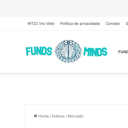
#1122 (no title)
Política de privacidade
Contato
S
FUN
Home
/
Índices
/
Mercado