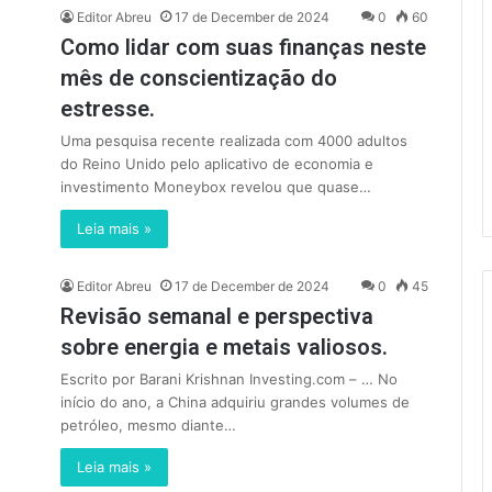
Editor Abreu
17 de December de 2024
0
60
Como lidar com suas finanças neste
mês de conscientização do
estresse.
Uma pesquisa recente realizada com 4000 adultos
do Reino Unido pelo aplicativo de economia e
investimento Moneybox revelou que quase…
Leia mais »
Editor Abreu
17 de December de 2024
0
45
Revisão semanal e perspectiva
sobre energia e metais valiosos.
Escrito por Barani Krishnan Investing.com – … No
início do ano, a China adquiriu grandes volumes de
petróleo, mesmo diante…
Leia mais »