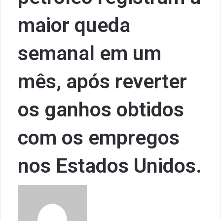
maior queda
semanal em um
mês, após reverter
os ganhos obtidos
com os empregos
nos Estados Unidos.
S
e
n