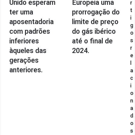
Unido esperam
Europeia uma
r
t
ter uma
prorrogação do
i
aposentadoria
limite de preço
g
com padrões
do gás ibérico
o
inferiores
até o final de
s
r
àqueles das
2024.
e
gerações
l
anteriores.
a
c
i
o
n
a
d
o
s