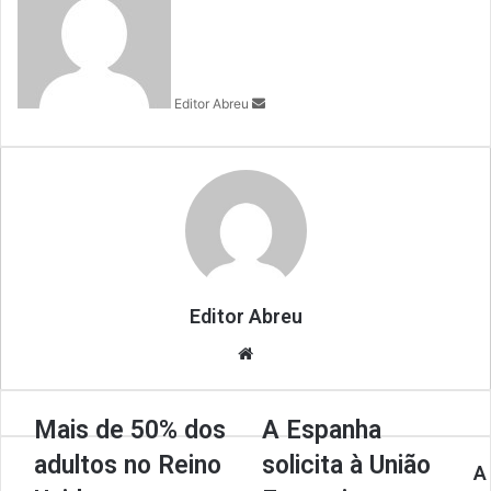
n
d
a
n
Editor Abreu
e
m
a
i
l
Editor Abreu
We
bsi
te
Mais de 50% dos
A Espanha
adultos no Reino
solicita à União
A