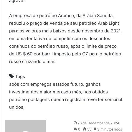
agrave.”
A empresa de petróleo Aramco, da Arábia Saudita,
reduziu o preço de venda de seu petróleo Arab Light
para os valores mais baixos desde novembro de 2021,
em uma tentativa de competir com os descontos
contínuos do petróleo russo, após o limite de preço
de US $ 60 por barril imposto pelo G7 para o petróleo
russo cruzando o mar.
Tags
após
com
empregos
estados
futuro.
ganhos
investimentos
maior
mercado
mês,
nos
obtidos
petróleo
postagens
queda
registram
reverter
semanal
unidos,
S
26 de December de 2024
e
0
55
3 minutos lidos