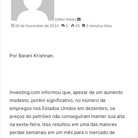
d
a
n
Editor Abreu
e
26 de December de 2024
0
55
3 minutos lidos
m
a
i
l
Por Barani Krishnan.
Investing.com informou que, apesar de um aumento
modesto, porém significativo, no número de
empregos nos Estados Unidos em dezembro, os
preços do petróleo não conseguiram manter sua alta
na sexta-feira. Isso resultou em uma das maiores
perdas semanais em um mês para o mercado de