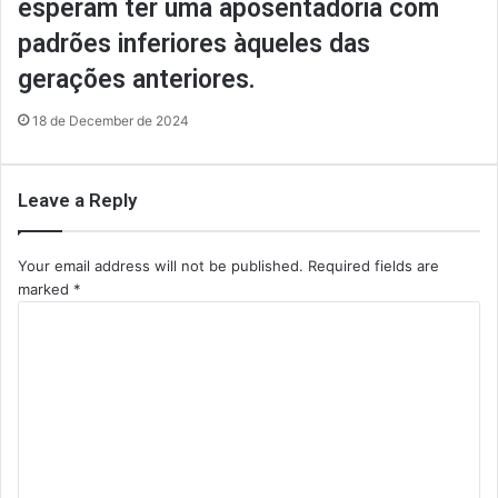
esperam ter uma aposentadoria com
padrões inferiores àqueles das
gerações anteriores.
18 de December de 2024
Leave a Reply
Your email address will not be published.
Required fields are
marked
*
C
o
m
m
e
n
t
*