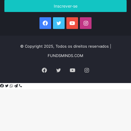
endereço
de
e-
mail
Facebook
Twitter
YouTube
Instagram
© Copyright 2025, Todos os direitos reservados |
FUNDSMINDS.COM
Facebook
Twitter
YouTube
Instagram
Facebook
Twitter
WhatsApp
Telegram
Viber