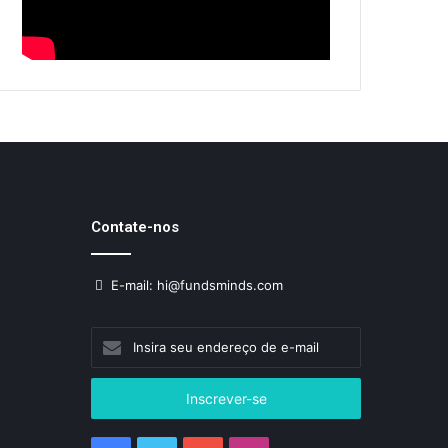
Contate-nos
E-mail: hi@fundsminds.com
Insira
seu
endereço
de
e-
mail