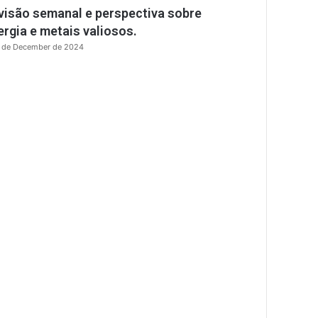
visão semanal e perspectiva sobre
s
e
ergia e metais valiosos.
 de December de 2024