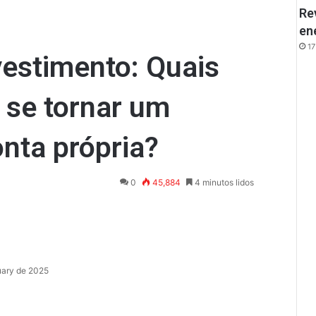
Re
en
17
vestimento: Quais
 se tornar um
onta própria?
0
45,884
4 minutos lidos
uary de 2025