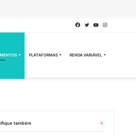
Facebook
Twitter
YouTube
Instagram
IMENTOS
PLATAFORMAS
RENDA VARIÁVEL
C
ifique também
l
o