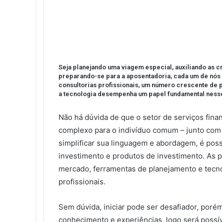
c
i
n
m
n
d
o
n
c
l
e
t
k
b
t
d
n
o
k
b
t
e
l
e
i
t
k
e
o
e
d
r
r
t
a
l
t
o
r
I
e
k
a
k
n
s
t
s
Seja planejando uma viagem especial, auxiliando as 
t
e
s
preparando-se para a aposentadoria, cada um de nós 
n
consultorias profissionais, um número crescente de p
i
a tecnologia desempenha um papel fundamental ness
k
i
Não há dúvida de que o setor de serviços fina
complexo para o indivíduo comum – junto com a
simplificar sua linguagem e abordagem, é pos
investimento e produtos de investimento. As p
mercado, ferramentas de planejamento e tecn
profissionais.
Sem dúvida, iniciar pode ser desafiador, por
conhecimento e experiências, logo será possí