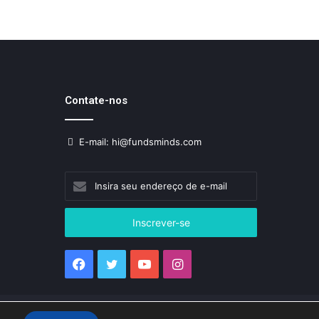
Contate-nos
E-mail: hi@fundsminds.com
Insira
seu
endereço
de
e-
mail
Facebook
Twitter
YouTube
Instagram