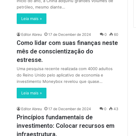
início do ano, a China adquiriu grandes volumes de
petróleo, mesmo diante…
Leia mais »
Editor Abreu
17 de December de 2024
0
60
Como lidar com suas finanças neste
mês de conscientização do
estresse.
Uma pesquisa recente realizada com 4000 adultos
do Reino Unido pelo aplicativo de economia e
investimento Moneybox revelou que quase…
Leia mais »
Editor Abreu
17 de December de 2024
0
43
Princípios fundamentais de
investimento: Colocar recursos em
infraestrutura.