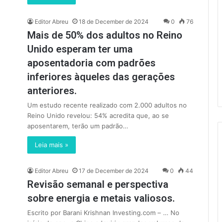
Editor Abreu
18 de December de 2024
0
76
Mais de 50% dos adultos no Reino
Unido esperam ter uma
aposentadoria com padrões
inferiores àqueles das gerações
anteriores.
Um estudo recente realizado com 2.000 adultos no
Reino Unido revelou: 54% acredita que, ao se
aposentarem, terão um padrão…
Leia mais »
Editor Abreu
17 de December de 2024
0
44
Revisão semanal e perspectiva
sobre energia e metais valiosos.
Escrito por Barani Krishnan Investing.com – … No