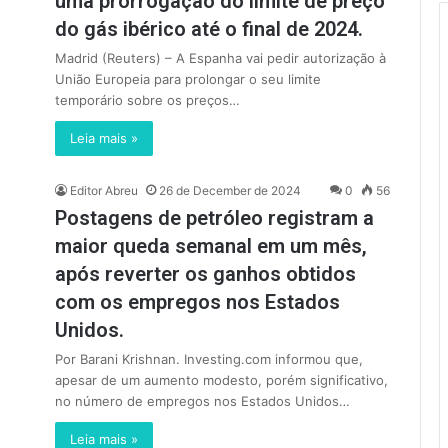
uma prorrogação do limite de preço
do gás ibérico até o final de 2024.
Madrid (Reuters) – A Espanha vai pedir autorização à
União Europeia para prolongar o seu limite
temporário sobre os preços…
Leia mais »
Editor Abreu
26 de December de 2024
0
56
Postagens de petróleo registram a
maior queda semanal em um mês,
após reverter os ganhos obtidos
com os empregos nos Estados
Unidos.
Por Barani Krishnan. Investing.com informou que,
apesar de um aumento modesto, porém significativo,
no número de empregos nos Estados Unidos…
Leia mais »