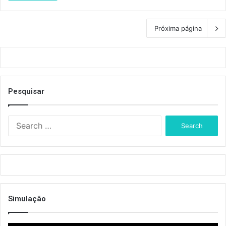
Próxima página
Pesquisar
S
e
a
r
c
h
f
o
Simulação
r
: