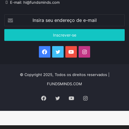
E-mail: hi@fundsminds.com
Insira
seu
endereço
de
e-
mail
Facebook
Twitter
YouTube
Instagram
© Copyright 2025, Todos os direitos reservados |
FUNDSMINDS.COM
Facebook
Twitter
YouTube
Instagram