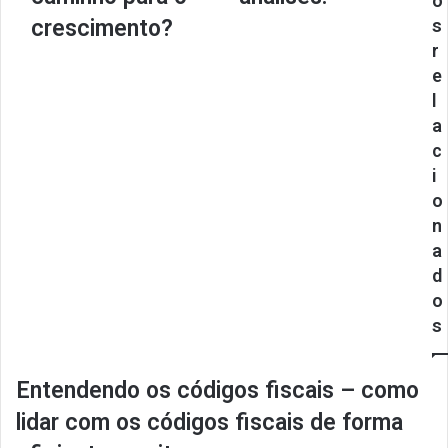
o
crescimento?
s
r
e
l
a
c
i
o
n
a
d
o
s
Entendendo os códigos fiscais – como
lidar com os códigos fiscais de forma