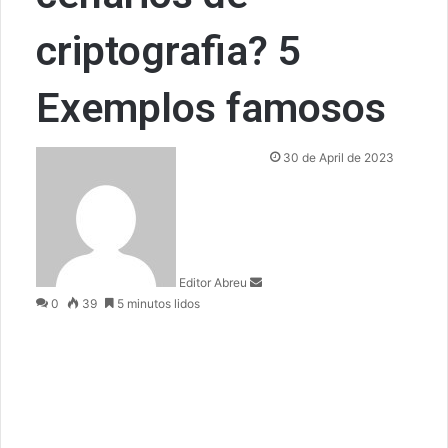
criptografia? 5
Exemplos famosos
S
30 de April de 2023
e
n
d
a
n
Editor Abreu
e
0
39
5 minutos lidos
m
a
i
l