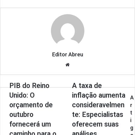
m
a
i
l
Editor Abreu
We
bsi
te
PIB do Reino
A taxa de
Unido: O
inflação aumenta
A
orçamento de
consideravelmen
r
t
outubro
te: Especialistas
i
fornecerá um
oferecem suas
g
caminho para o
análises.