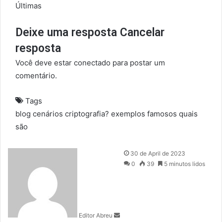
Últimas
Deixe uma resposta Cancelar
resposta
Você deve estar conectado para postar um
comentário.
Tags
blog
cenários
criptografia?
exemplos
famosos
quais
são
S
30 de April de 2023
e
0
39
5 minutos lidos
n
d
a
n
Editor Abreu
e