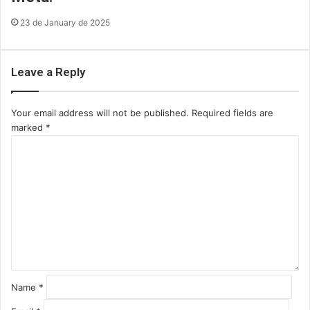
23 de January de 2025
Leave a Reply
Your email address will not be published.
Required fields are
marked
*
C
o
m
m
e
n
t
*
Name
*