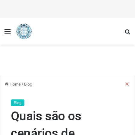
Menu
P
C
Home
/
Blog
l
o
s
Blog
e
Quais são os
cenários de