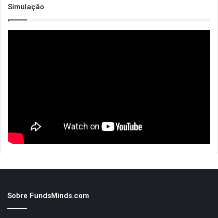
o
Simulação
r
:
Sobre FundsMinds.com