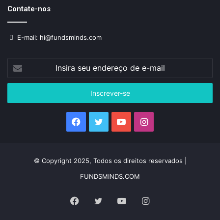
Contate-nos
E-mail: hi@fundsminds.com
Insira
seu
endereço
de
e-
mail
Facebook
Twitter
YouTube
Instagram
© Copyright 2025, Todos os direitos reservados |
FUNDSMINDS.COM
Facebook
Twitter
YouTube
Instagram