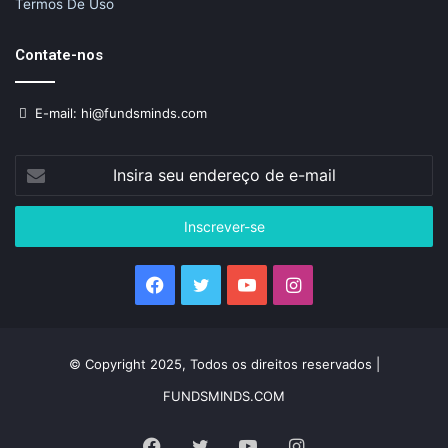
Termos De Uso
Contate-nos
E-mail: hi@fundsminds.com
Insira
seu
endereço
de
e-
mail
Facebook
Twitter
YouTube
Instagram
© Copyright 2025, Todos os direitos reservados |
FUNDSMINDS.COM
Facebook
Twitter
YouTube
Instagram