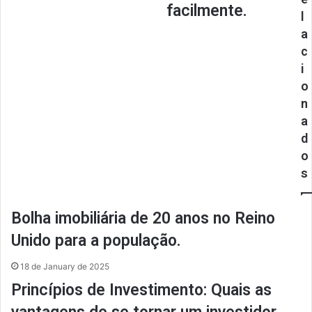
facilmente.
l
a
c
i
o
n
a
d
o
s
Bolha imobiliária de 20 anos no Reino
Unido para a população.
18 de January de 2025
Princípios de Investimento: Quais as