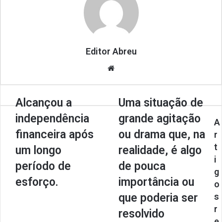
Editor Abreu
We
bsi
te
Alcançou a
Uma situação de
independência
grande agitação
A
financeira após
ou drama que, na
r
t
um longo
realidade, é algo
i
período de
de pouca
g
esforço.
importância ou
o
que poderia ser
s
r
resolvido
e