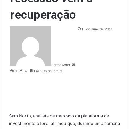
recuperação
S
15 de June de 2023
e
n
d
a
n
Editor Abreu
e
0
67
1 minuto de leitura
m
a
i
l
Sam North, analista de mercado da plataforma de
investimento eToro, afirmou que, durante uma semana