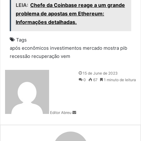
LEIA:
Chefe da Coinbase reage a um grande
problema de apostas em Ethereum:
Informações detalhadas.
Tags
após
econômicos
investimentos
mercado
mostra
pib
recessão
recuperação
vem
S
15 de June de 2023
e
0
67
1 minuto de leitura
n
d
a
n
Editor Abreu
e
m
a
i
l