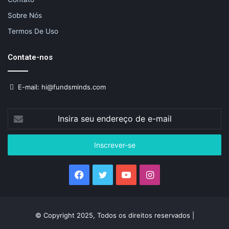
Sobre Nós
Termos De Uso
Contate-nos
E-mail: hi@fundsminds.com
Insira
seu
endereço
de
e-
mail
Facebook
Twitter
YouTube
Instagram
© Copyright 2025, Todos os direitos reservados |