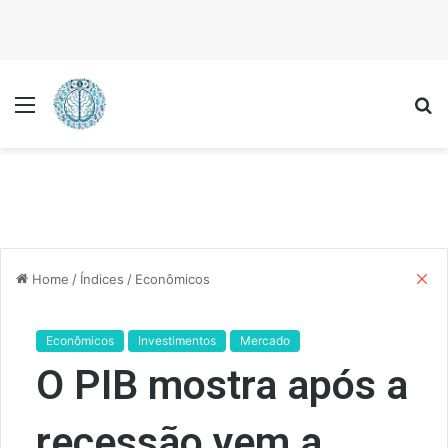
Menu
P
C
Home
/
Índices
/
Econômicos
l
o
s
Econômicos
Investimentos
Mercado
e
O PIB mostra após a
recessão vem a