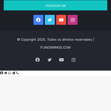
endereço
de
e-
mail
Facebook
Twitter
YouTube
Instagram
© Copyright 2025, Todos os direitos reservados |
FUNDSMINDS.COM
Facebook
Twitter
YouTube
Instagram
Facebook
Twitter
WhatsApp
Telegram
Viber