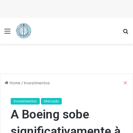
Menu
P
C
Home
/
Investimentos
l
o
s
Investimentos
Mercado
e
A Boeing sobe
significativamente à