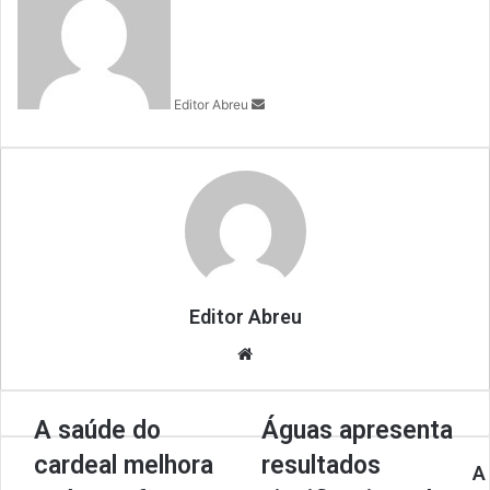
n
d
a
n
Editor Abreu
e
m
a
i
l
Editor Abreu
We
bsi
te
A saúde do
Águas apresenta
cardeal melhora
resultados
A