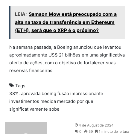
LEIA:
Samson Mow está preocupado com a
alta na taxa de transferência em Ethereum
(ETH), será que o XRP é o próximo?
Na semana passada, a Boeing anunciou que levantou
aproximadamente US$ 21 bilhões em uma significativa
oferta de ações, com o objetivo de fortalecer suas
reservas financeiras.
Tags
38%.
aprovada
boeing
fusão
impressionante
investimentos
medida
mercado
por
que
significativamente
sobe
S
4 de August de 2024
e
0
59
1 minuto de leitura