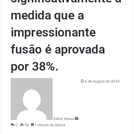
medida que a
impressionante
fusão é aprovada
por 38%.
S
4 de August de 2024
e
n
d
a
n
Editor Abreu
e
0
59
1 minuto de leitura
m
a