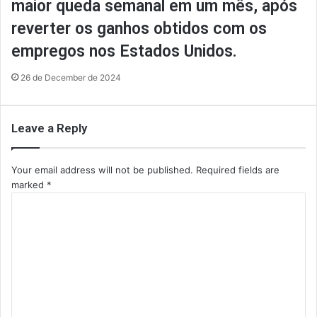
maior queda semanal em um mês, após
reverter os ganhos obtidos com os
empregos nos Estados Unidos.
26 de December de 2024
Leave a Reply
Your email address will not be published.
Required fields are
marked
*
C
o
m
m
e
n
t
*