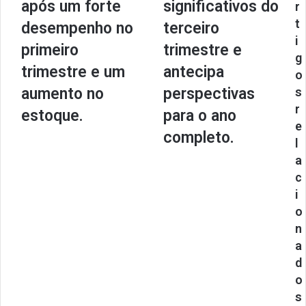
após um forte
significativos do
r
t
desempenho no
terceiro
i
primeiro
trimestre e
g
trimestre e um
antecipa
o
aumento no
perspectivas
s
r
estoque.
para o ano
e
completo.
l
a
c
i
o
n
a
d
o
s