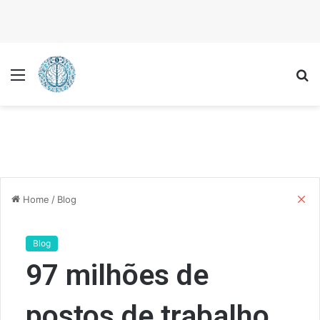
Menu
P
C
Home
/
Blog
l
o
s
Blog
e
97 milhões de
postos de trabalho