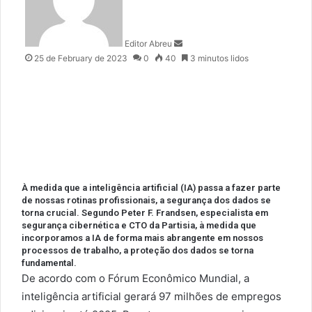
d
a
n
Editor Abreu
e
25 de February de 2023
0
40
3 minutos lidos
m
a
i
l
À medida que a inteligência artificial (IA) passa a fazer parte
de nossas rotinas profissionais, a segurança dos dados se
torna crucial. Segundo Peter F. Frandsen, especialista em
segurança cibernética e CTO da Partisia, à medida que
incorporamos a IA de forma mais abrangente em nossos
processos de trabalho, a proteção dos dados se torna
fundamental.
De acordo com o Fórum Econômico Mundial, a
inteligência artificial gerará 97 milhões de empregos