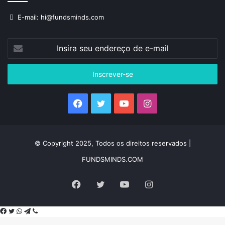
E-mail: hi@fundsminds.com
Insira
seu
endereço
de
e-
mail
Facebook
Twitter
YouTube
Instagram
© Copyright 2025, Todos os direitos reservados |
FUNDSMINDS.COM
Facebook
Twitter
YouTube
Instagram
Facebook
Twitter
WhatsApp
Telegram
Viber