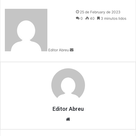
S
25 de February de 2023
e
0
40
3 minutos lidos
n
d
a
n
Editor Abreu
e
m
a
i
l
Editor Abreu
We
bsi
te