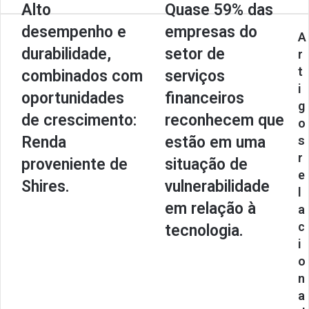
Alto
Quase 59% das
desempenho e
empresas do
A
durabilidade,
setor de
r
t
combinados com
serviços
i
oportunidades
financeiros
g
de crescimento:
reconhecem que
o
Renda
estão em uma
s
r
proveniente de
situação de
e
Shires.
vulnerabilidade
l
em relação à
a
c
tecnologia.
i
o
n
a