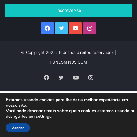
endereço
de
e-
mail
Facebook
Twitter
YouTube
Instagram
© Copyright 2025, Todos os direitos reservados |
FUNDSMINDS.COM
Facebook
Twitter
YouTube
Instagram
Estamos usando cookies para lhe dar a melhor experiência em
nosso site.
Você pode descobrir mais sobre quais cookies estamos usando ou
desligá-los em
settings
.
Aceitar