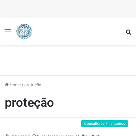
Menu
P
Home
/
proteção
proteção
Consultores Financeiros