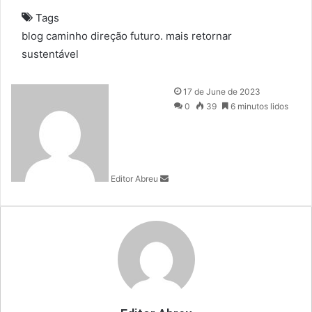
Tags
blog
caminho
direção
futuro.
mais
retornar
sustentável
S
17 de June de 2023
e
0
39
6 minutos lidos
n
d
a
n
Editor Abreu
e
m
a
i
l