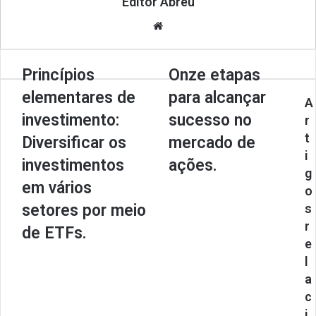
Editor Abreu
We
bsi
te
Princípios
Onze etapas
elementares de
para alcançar
A
investimento:
sucesso no
r
t
Diversificar os
mercado de
i
investimentos
ações.
g
em vários
o
setores por meio
s
r
de ETFs.
e
l
a
c
i