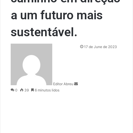
a um futuro mais
sustentável.
S
17 de June de 2023
e
n
d
a
n
Editor Abreu
e
0
39
6 minutos lidos
m
a
i
l