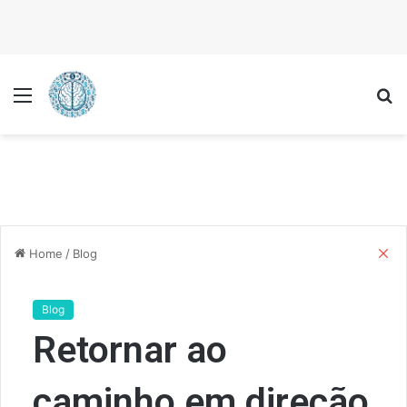
Menu
P
C
Home
/
Blog
l
o
s
Blog
e
Retornar ao
caminho em direção