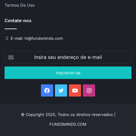
Termos De Uso
Contate-nos
E-mail: hi@fundsminds.com
Insira
seu
endereço
de
e-
mail
Facebook
Twitter
YouTube
Instagram
© Copyright 2025, Todos os direitos reservados |
FUNDSMINDS.COM