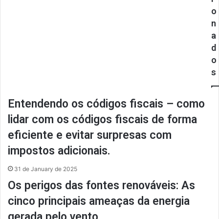
o
n
a
d
o
s
Entendendo os códigos fiscais – como
lidar com os códigos fiscais de forma
eficiente e evitar surpresas com
impostos adicionais.
31 de January de 2025
Os perigos das fontes renováveis: As
cinco principais ameaças da energia
gerada pelo vento.