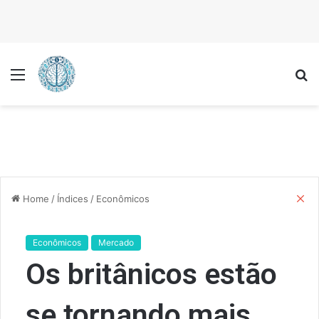
Menu
P
C
Home
/
Índices
/
Econômicos
l
o
s
Econômicos
Mercado
e
Os britânicos estão
se tornando mais