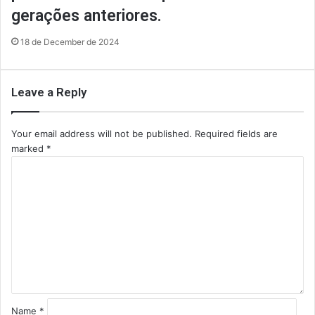
gerações anteriores.
18 de December de 2024
Leave a Reply
Your email address will not be published.
Required fields are
marked
*
C
o
m
m
e
n
t
*
Name
*