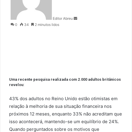
d
a
n
Editor Abreu
e
0
34
2 minutos lidos
m
a
i
l
Uma recente pesquisa realizada com 2.000 adultos britânicos
revelou:
43% dos adultos no Reino Unido estão otimistas em
relação à melhoria de sua situação financeira nos
próximos 12 meses, enquanto 33% não acreditam que
isso acontecerá, mantendo-se um equilíbrio de 24%.
Quando perguntados sobre os motivos que