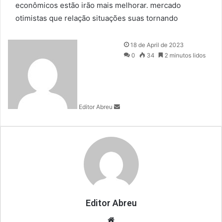
econômicos
estão
irão
mais
melhorar.
mercado
otimistas
que
relação
situações
suas
tornando
S
18 de April de 2023
e
0
34
2 minutos lidos
n
d
a
n
Editor Abreu
e
m
a
i
l
Editor Abreu
We