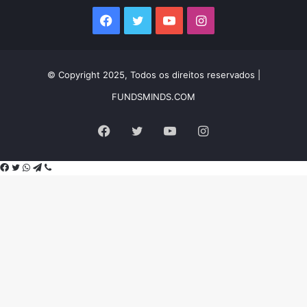
mail
Facebook
Twitter
YouTube
Instagram
© Copyright 2025, Todos os direitos reservados |
FUNDSMINDS.COM
Facebook
Twitter
YouTube
Instagram
Facebook
Twitter
WhatsApp
Telegram
Viber