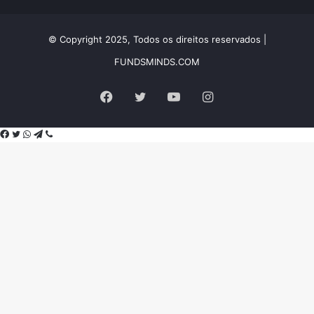
© Copyright 2025, Todos os direitos reservados |
FUNDSMINDS.COM
Facebook
Twitter
YouTube
Instagram
Facebook
Twitter
WhatsApp
Telegram
Viber