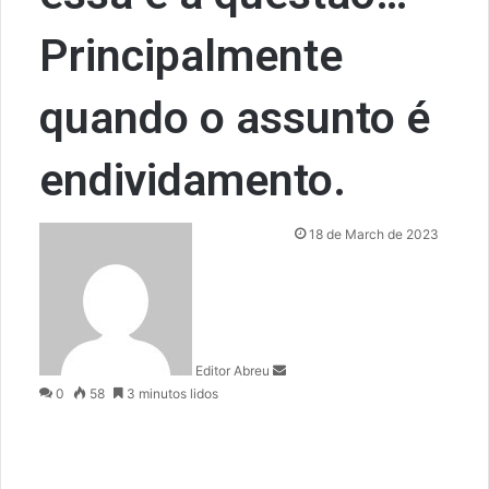
Principalmente
quando o assunto é
endividamento.
S
18 de March de 2023
e
n
d
a
n
Editor Abreu
e
0
58
3 minutos lidos
m
a
i
l