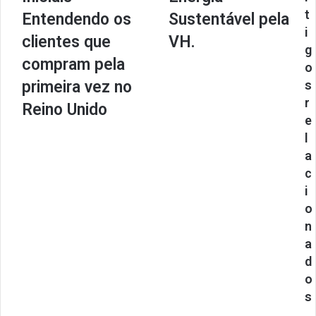
t
Entendendo os
Sustentável pela
i
clientes que
VH.
g
compram pela
o
primeira vez no
s
r
Reino Unido
e
l
a
c
i
o
n
a
d
o
s