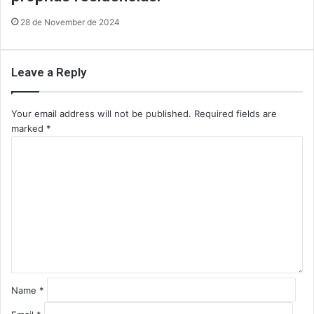
28 de November de 2024
Leave a Reply
Your email address will not be published.
Required fields are
marked
*
C
o
m
m
e
n
t
*
Name
*