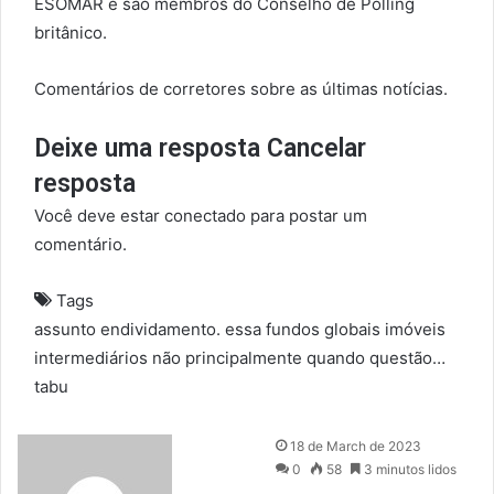
ESOMAR e são membros do Conselho de Polling
britânico.
Comentários de corretores sobre as últimas notícias.
Deixe uma resposta Cancelar
resposta
Você deve estar conectado para postar um
comentário.
Tags
assunto
endividamento.
essa
fundos
globais
imóveis
intermediários
não
principalmente
quando
questão…
tabu
S
18 de March de 2023
e
0
58
3 minutos lidos
n