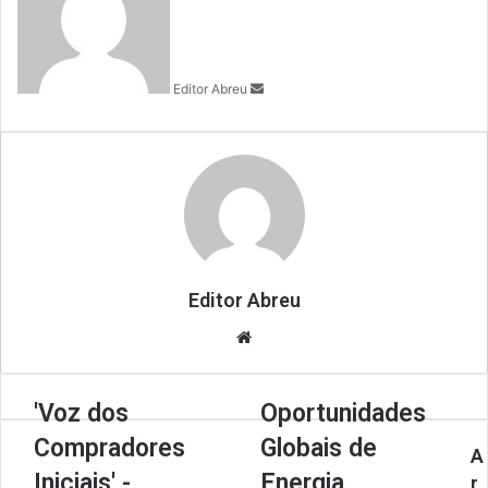
d
a
n
Editor Abreu
e
m
a
i
l
Editor Abreu
We
bsi
te
'Voz dos
Oportunidades
Compradores
Globais de
A
Iniciais' -
Energia
r