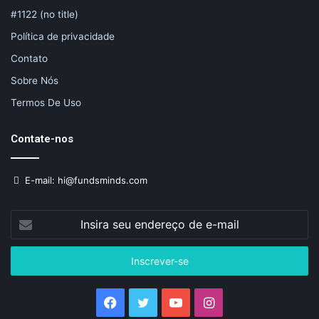
#1122 (no title)
Política de privacidade
Contato
Sobre Nós
Termos De Uso
Contate-nos
E-mail: hi@fundsminds.com
Insira
seu
endereço
de
e-
mail
Facebook
Twitter
YouTube
Instagram