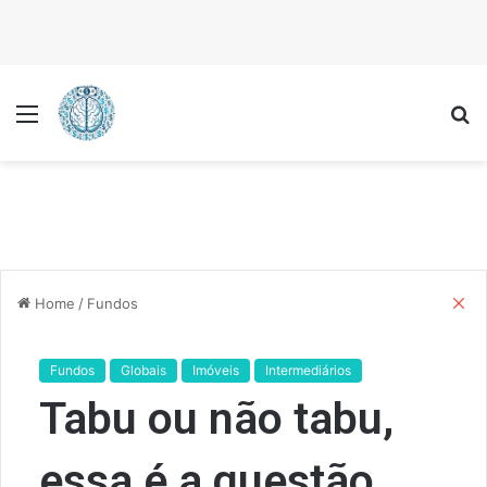
Menu
P
C
Home
/
Fundos
l
o
s
Fundos
Globais
Imóveis
Intermediários
e
Tabu ou não tabu,
essa é a questão…