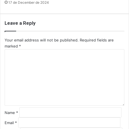
17 de December de 2024
Leave a Reply
Your email address will not be published.
Required fields are
marked
*
C
o
m
m
e
n
t
*
Name
*
Email
*