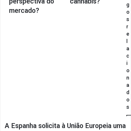
perspectiva do
cannabis?
g
mercado?
o
s
r
e
l
a
c
i
o
n
a
d
o
s
A Espanha solicita à União Europeia uma