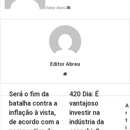
n
Editor Abreu
e
m
a
i
l
Editor Abreu
We
bsi
te
Será o fim da
420 Dia: É
batalha contra a
vantajoso
A
inflação à vista,
investir na
r
t
de acordo com a
indústria da
i