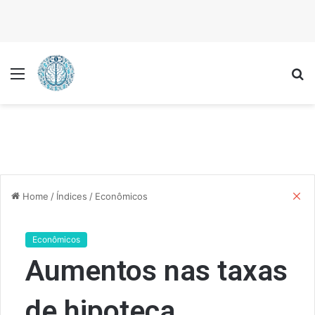
Menu
P
C
Home
/
Índices
/
Econômicos
l
o
s
Econômicos
e
Aumentos nas taxas
de hipoteca.