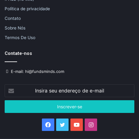
Política de privacidade
Contato
Sobre Nós
Termos De Uso
Contate-nos
E-mail: hi@fundsminds.com
Insira
seu
endereço
de
e-
mail
Facebook
Twitter
YouTube
Instagram