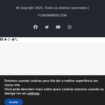
© Copyright 2025, Todos os direitos reservados |
FUNDSMINDS.COM
Facebook
Twitter
YouTube
Instagram
Facebook
Twitter
WhatsApp
Telegram
Viber
Estamos usando cookies para lhe dar a melhor experiência em
nosso site.
Você pode descobrir mais sobre quais cookies estamos usando ou
desligá-los em
settings
.
Aceitar