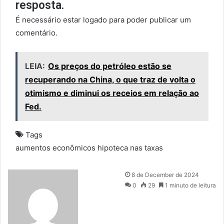
resposta.
É necessário estar logado para poder publicar um
comentário.
LEIA:
Os preços do petróleo estão se
recuperando na China, o que traz de volta o
otimismo e diminui os receios em relação ao
Fed.
Tags
aumentos
econômicos
hipoteca
nas
taxas
S
8 de December de 2024
e
0
29
1 minuto de leitura
n
d
a