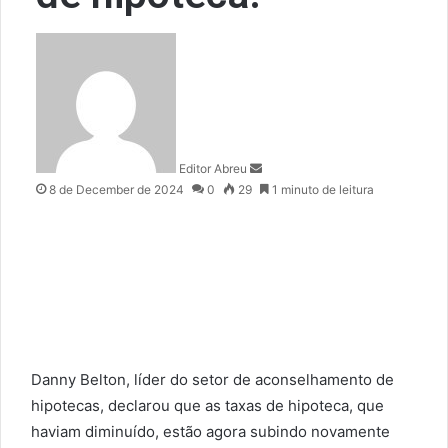
S
e
n
d
a
n
Editor Abreu
e
8 de December de 2024
0
29
1 minuto de leitura
m
a
i
l
Danny Belton, líder do setor de aconselhamento de
hipotecas, declarou que as taxas de hipoteca, que
haviam diminuído, estão agora subindo novamente