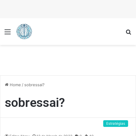
Menu
P
Home
/
sobressai?
sobressai?
Estratégias