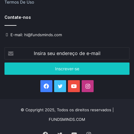
Termos De Uso
Contate-nos
E-mail: hi@fundsminds.com
Insira
seu
endereço
de
e-
mail
Facebook
Twitter
YouTube
Instagram
© Copyright 2025, Todos os direitos reservados |
FUNDSMINDS.COM