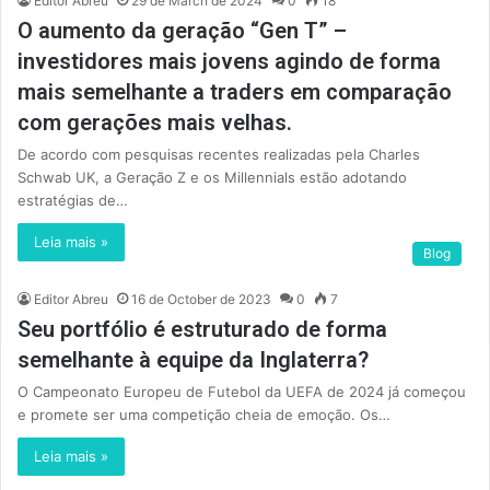
Editor Abreu
29 de March de 2024
0
18
O aumento da geração “Gen T” –
investidores mais jovens agindo de forma
mais semelhante a traders em comparação
com gerações mais velhas.
De acordo com pesquisas recentes realizadas pela Charles
Schwab UK, a Geração Z e os Millennials estão adotando
estratégias de…
Leia mais »
Blog
Editor Abreu
16 de October de 2023
0
7
Seu portfólio é estruturado de forma
semelhante à equipe da Inglaterra?
O Campeonato Europeu de Futebol da UEFA de 2024 já começou
e promete ser uma competição cheia de emoção. Os…
Leia mais »