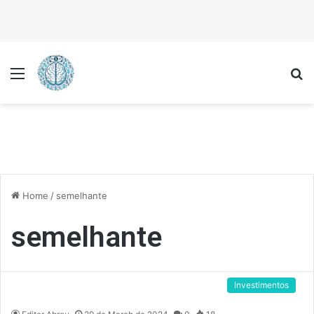
Menu
P
Home
/
semelhante
semelhante
Investimentos