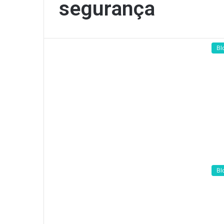
segurança
Bl
Bl