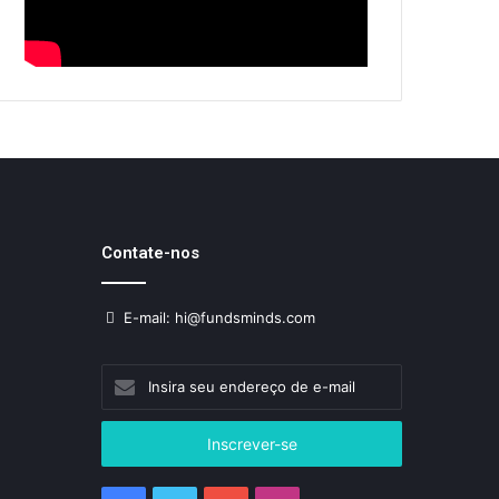
Contate-nos
E-mail: hi@fundsminds.com
Insira
seu
endereço
de
e-
mail