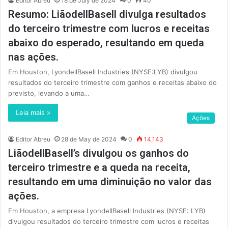
Editor Abreu
18 de July de 2024
0
40
Resumo: LiãodellBasell divulga resultados
do terceiro trimestre com lucros e receitas
abaixo do esperado, resultando em queda
nas ações.
Em Houston, LyondellBasell Industries (NYSE:LYB) divulgou
resultados do terceiro trimestre com ganhos e receitas abaixo do
previsto, levando a uma…
Leia mais »
Ações
Editor Abreu
28 de May de 2024
0
14,143
LiãodellBasell’s divulgou os ganhos do
terceiro trimestre e a queda na receita,
resultando em uma diminuição no valor das
ações.
Em Houston, a empresa LyondellBasell Industries (NYSE: LYB)
divulgou resultados do terceiro trimestre com lucros e receitas