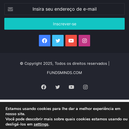
Insira
seu
endereço
de
e-
mail
Facebook
Twitter
YouTube
Instagram
© Copyright 2025, Todos os direitos reservados |
FUNDSMINDS.COM
Facebook
Twitter
YouTube
Instagram
Estamos usando cookies para lhe dar a melhor experiência em
nosso site.
Você pode descobrir mais sobre quais cookies estamos usando ou
desligá-los em
settings
.