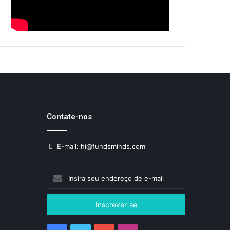
Contate-nos
E-mail: hi@fundsminds.com
Insira
seu
endereço
de
e-
mail