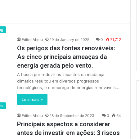
og
Editor Abreu
29 de January de 2025
0
71,712
Os perigos das fontes renováveis:
As cinco principais ameaças da
energia gerada pelo vento.
A busca por reduzir os impactos da mudança
climática resultou em diversos progressos
tecnológicos, e o emprego de energias renováveis…
Leia mais »
os
Editor Abreu
28 de September de 2023
0
64
Principais aspectos a considerar
antes de investir em ações: 3 riscos