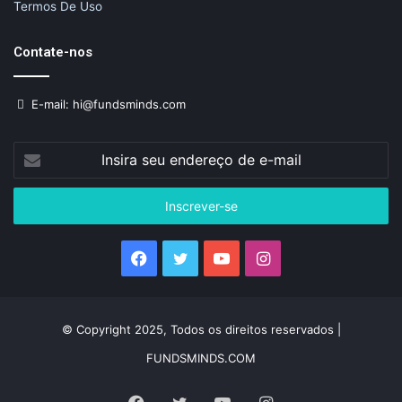
Termos De Uso
Contate-nos
E-mail: hi@fundsminds.com
Insira
seu
endereço
de
e-
mail
Facebook
Twitter
YouTube
Instagram
© Copyright 2025, Todos os direitos reservados |
FUNDSMINDS.COM