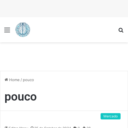
Menu
P
Home
/
pouco
pouco
Mercado