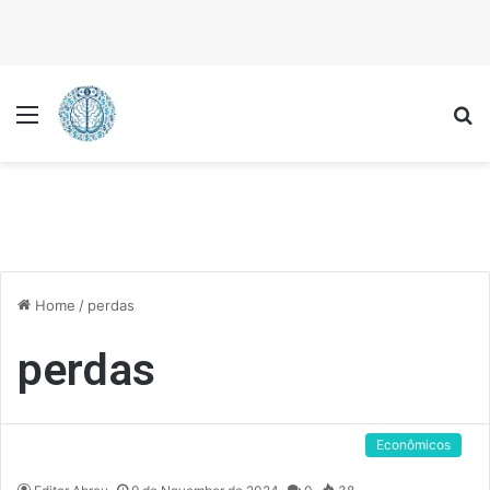
Menu
P
Home
/
perdas
perdas
Econômicos