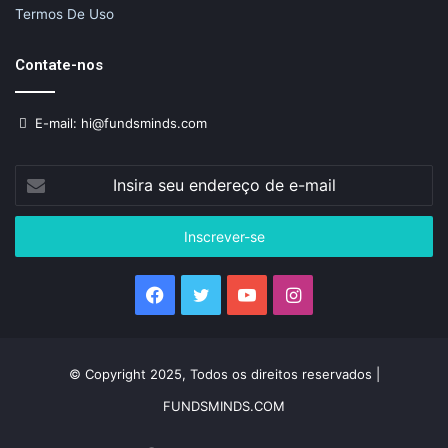
Termos De Uso
Contate-nos
E-mail: hi@fundsminds.com
Insira
seu
endereço
de
e-
mail
Facebook
Twitter
YouTube
Instagram
© Copyright 2025, Todos os direitos reservados |
FUNDSMINDS.COM