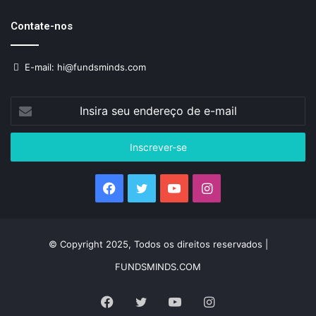
Contate-nos
E-mail: hi@fundsminds.com
Insira
seu
endereço
de
e-
mail
Facebook
Twitter
YouTube
Instagram
© Copyright 2025, Todos os direitos reservados |
FUNDSMINDS.COM
Facebook
Twitter
YouTube
Instagram