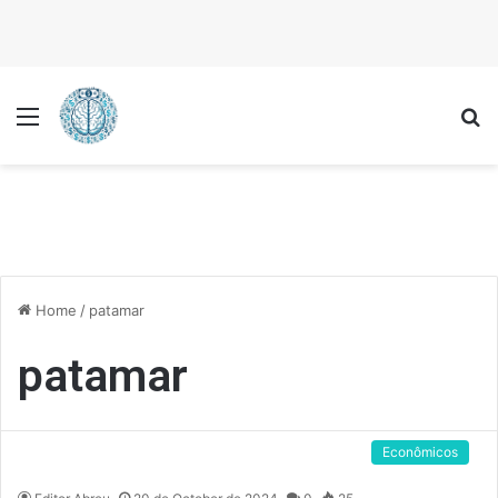
Menu
P
Home
/
patamar
patamar
Econômicos