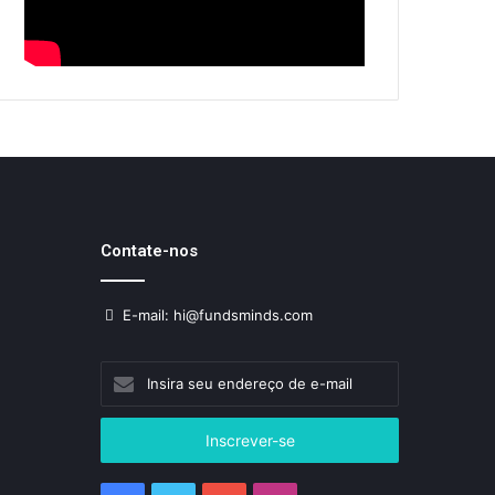
Contate-nos
E-mail: hi@fundsminds.com
Insira
seu
endereço
de
e-
mail