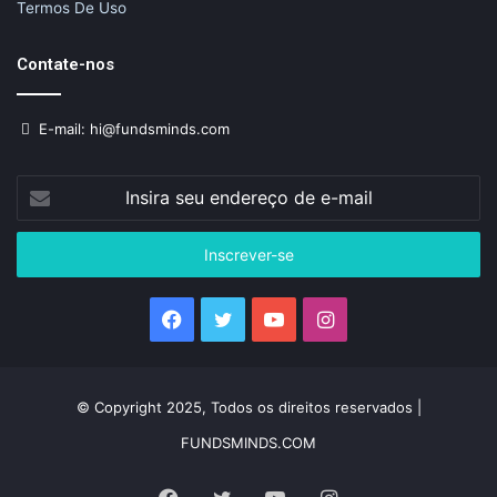
Termos De Uso
Contate-nos
E-mail: hi@fundsminds.com
Insira
seu
endereço
de
e-
mail
Facebook
Twitter
YouTube
Instagram
© Copyright 2025, Todos os direitos reservados |
FUNDSMINDS.COM