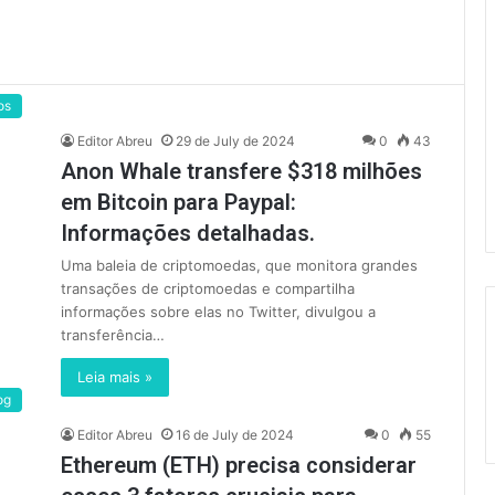
os
Editor Abreu
29 de July de 2024
0
43
Anon Whale transfere $318 milhões
em Bitcoin para Paypal:
Informações detalhadas.
Uma baleia de criptomoedas, que monitora grandes
transações de criptomoedas e compartilha
informações sobre elas no Twitter, divulgou a
transferência…
Leia mais »
og
Editor Abreu
16 de July de 2024
0
55
Ethereum (ETH) precisa considerar