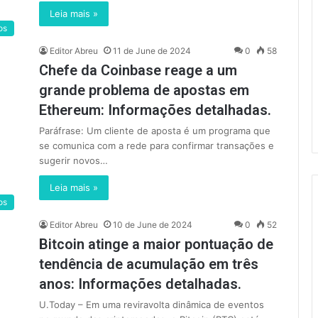
Leia mais »
os
Editor Abreu
11 de June de 2024
0
58
Chefe da Coinbase reage a um
grande problema de apostas em
Ethereum: Informações detalhadas.
Paráfrase: Um cliente de aposta é um programa que
se comunica com a rede para confirmar transações e
sugerir novos…
Leia mais »
os
Editor Abreu
10 de June de 2024
0
52
Bitcoin atinge a maior pontuação de
tendência de acumulação em três
anos: Informações detalhadas.
U.Today – Em uma reviravolta dinâmica de eventos