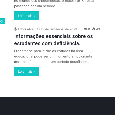
no mundo das criptomoedas, o Bitcoin (BTC) está
passando por um período…
Leia mais »
og
Editor Abreu
26 de December de 2023
0
43
Informações essenciais sobre os
estudantes com deficiência.
Preparar-se para iniciar os estudos na área
educacional pode ser um momento emocionante,
mas também pode ser um período desafiador.…
Leia mais »