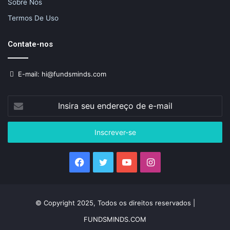
Sobre Nós
Termos De Uso
Contate-nos
E-mail: hi@fundsminds.com
Insira
seu
endereço
de
e-
mail
Facebook
Twitter
YouTube
Instagram
© Copyright 2025, Todos os direitos reservados |
FUNDSMINDS.COM