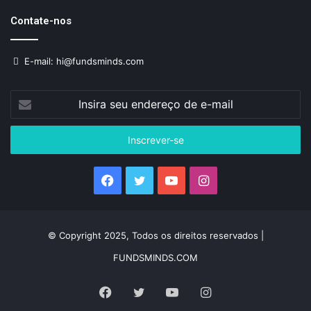
Contate-nos
E-mail: hi@fundsminds.com
Insira
seu
endereço
de
e-
mail
Facebook
Twitter
YouTube
Instagram
© Copyright 2025, Todos os direitos reservados |
FUNDSMINDS.COM
Facebook
Twitter
YouTube
Instagram