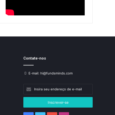
Contate-nos
E-mail: hi@fundsminds.com
Insira
seu
endereço
de
e-
mail