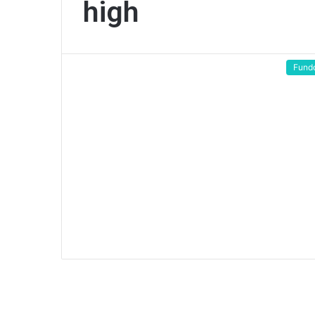
high
Fund