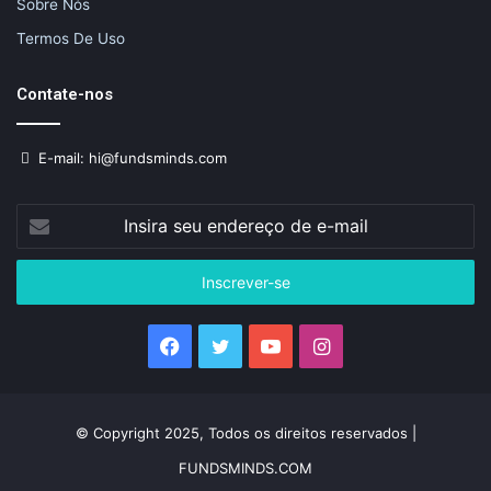
Sobre Nós
Termos De Uso
Contate-nos
E-mail: hi@fundsminds.com
Insira
seu
endereço
de
e-
mail
Facebook
Twitter
YouTube
Instagram
© Copyright 2025, Todos os direitos reservados |
FUNDSMINDS.COM