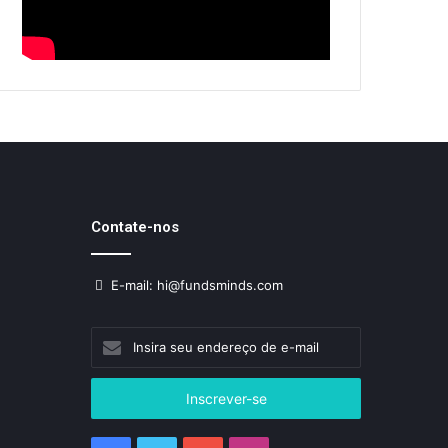
Contate-nos
E-mail: hi@fundsminds.com
Insira
seu
endereço
de
e-
mail