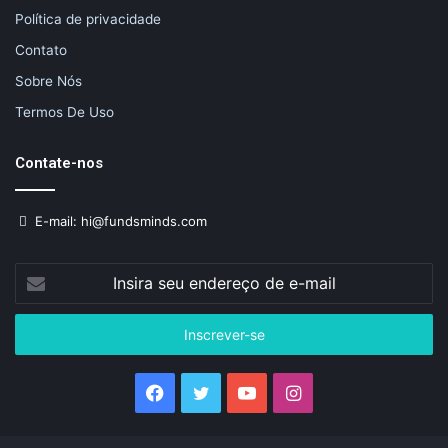
Política de privacidade
Contato
Sobre Nós
Termos De Uso
Contate-nos
E-mail: hi@fundsminds.com
Insira
seu
endereço
de
e-
mail
Facebook
Twitter
YouTube
Instagram