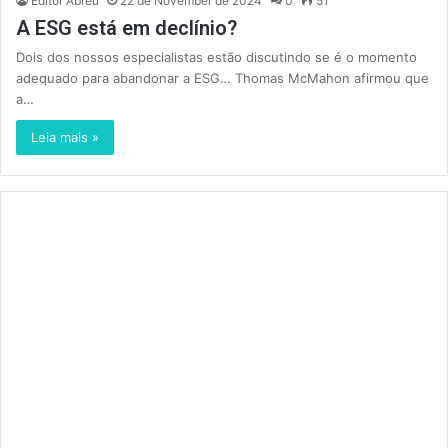
Editor Abreu
22 de November de 2024
0
51
A ESG está em declínio?
Dois dos nossos especialistas estão discutindo se é o momento
adequado para abandonar a ESG… Thomas McMahon afirmou que
a…
Leia mais »