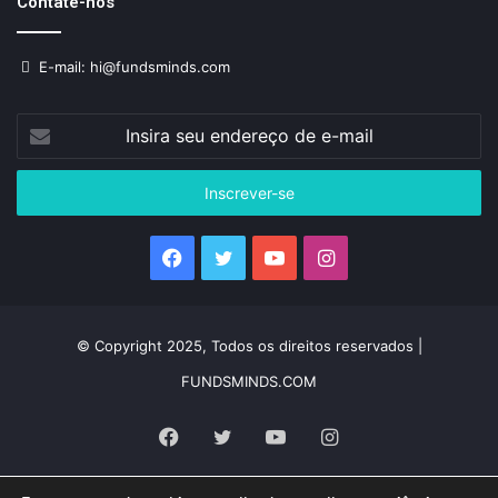
Contate-nos
E-mail: hi@fundsminds.com
Insira
seu
endereço
de
e-
mail
Facebook
Twitter
YouTube
Instagram
© Copyright 2025, Todos os direitos reservados |
FUNDSMINDS.COM
Facebook
Twitter
YouTube
Instagram