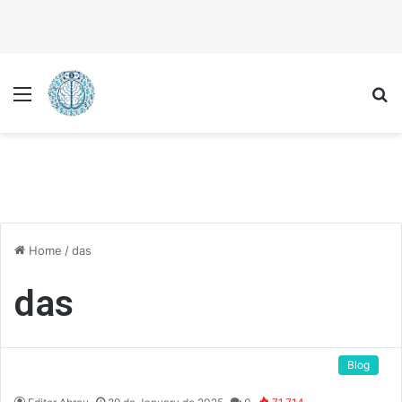
Menu
P
Home
/
das
das
Blog