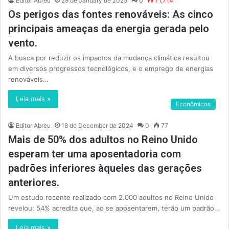
Editor Abreu
29 de January de 2025
0
71,714
Os perigos das fontes renováveis: As cinco
principais ameaças da energia gerada pelo
vento.
A busca por reduzir os impactos da mudança climática resultou
em diversos progressos tecnológicos, e o emprego de energias
renováveis…
Leia mais »
Econômicos
Editor Abreu
18 de December de 2024
0
77
Mais de 50% dos adultos no Reino Unido
esperam ter uma aposentadoria com
padrões inferiores àqueles das gerações
anteriores.
Um estudo recente realizado com 2.000 adultos no Reino Unido
revelou: 54% acredita que, ao se aposentarem, terão um padrão…
Leia mais »