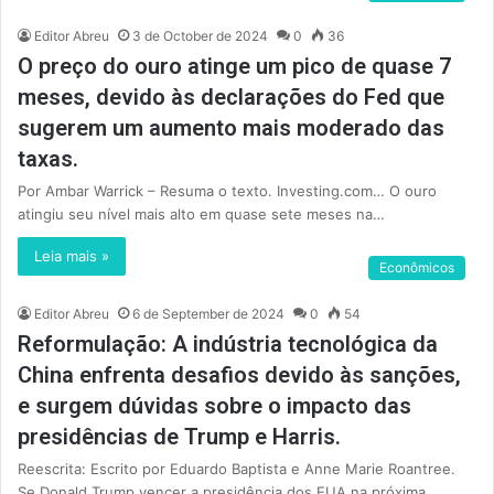
Editor Abreu
3 de October de 2024
0
36
O preço do ouro atinge um pico de quase 7
meses, devido às declarações do Fed que
sugerem um aumento mais moderado das
taxas.
Por Ambar Warrick – Resuma o texto. Investing.com… O ouro
atingiu seu nível mais alto em quase sete meses na…
Leia mais »
Econômicos
Editor Abreu
6 de September de 2024
0
54
Reformulação: A indústria tecnológica da
China enfrenta desafios devido às sanções,
e surgem dúvidas sobre o impacto das
presidências de Trump e Harris.
Reescrita: Escrito por Eduardo Baptista e Anne Marie Roantree.
Se Donald Trump vencer a presidência dos EUA na próxima