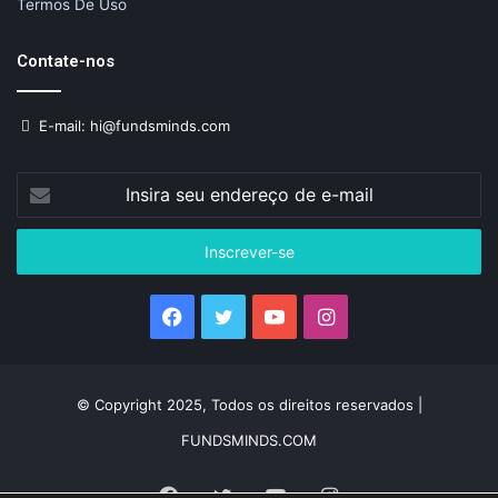
Termos De Uso
Contate-nos
E-mail: hi@fundsminds.com
Insira
seu
endereço
de
e-
mail
Facebook
Twitter
YouTube
Instagram
© Copyright 2025, Todos os direitos reservados |
FUNDSMINDS.COM
Facebook
Twitter
YouTube
Instagram