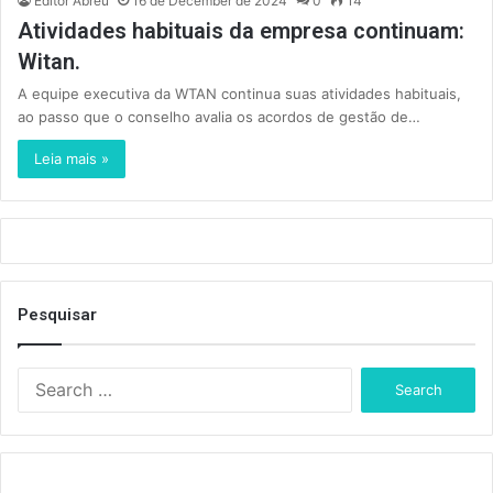
Editor Abreu
16 de December de 2024
0
14
Atividades habituais da empresa continuam:
Witan.
A equipe executiva da WTAN continua suas atividades habituais,
ao passo que o conselho avalia os acordos de gestão de…
Leia mais »
Pesquisar
S
e
a
r
c