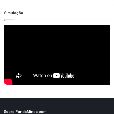
h
f
o
Simulação
r
:
Sobre FundsMinds.com