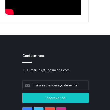
Contate-nos
E-mail: hi@fundsminds.com
Insira
seu
endereço
de
e-
mail