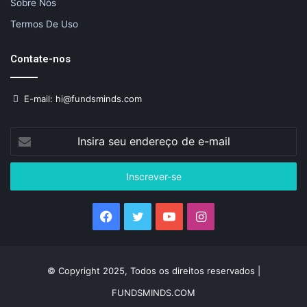
Sobre Nós
Termos De Uso
Contate-nos
E-mail: hi@fundsminds.com
Insira
seu
endereço
de
e-
mail
Facebook
Twitter
YouTube
Instagram
© Copyright 2025, Todos os direitos reservados |
FUNDSMINDS.COM