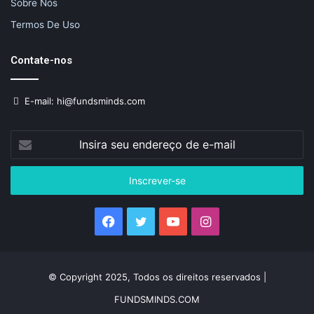
Sobre Nós
Termos De Uso
Contate-nos
E-mail: hi@fundsminds.com
Insira
seu
endereço
de
e-
mail
Facebook
Twitter
YouTube
Instagram
© Copyright 2025, Todos os direitos reservados |
FUNDSMINDS.COM