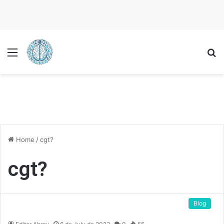
Menu
P
Home
/
cgt?
cgt?
Blog