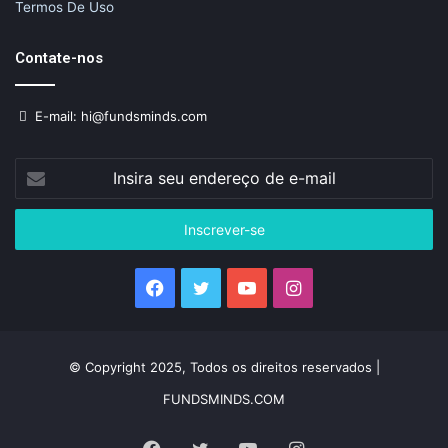
Termos De Uso
Contate-nos
E-mail: hi@fundsminds.com
Insira
seu
endereço
de
e-
mail
Facebook
Twitter
YouTube
Instagram
© Copyright 2025, Todos os direitos reservados |
FUNDSMINDS.COM