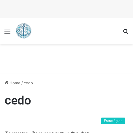
Menu
P
Home
/
cedo
cedo
Estratégias