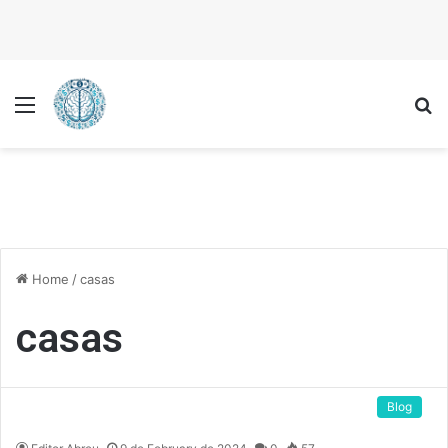
Menu
P
Home
/
casas
casas
Blog