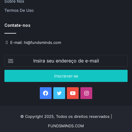
Sobre Nós
Termos De Uso
Contate-nos
E-mail: hi@fundsminds.com
Insira
seu
endereço
de
e-
mail
Facebook
Twitter
YouTube
Instagram
© Copyright 2025, Todos os direitos reservados |
FUNDSMINDS.COM