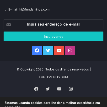
E-mail: hi@fundsminds.com
Insira
seu
endereço
de
e-
mail
Facebook
Twitter
YouTube
Instagram
© Copyright 2025, Todos os direitos reservados |
FUNDSMINDS.COM
Facebook
Twitter
YouTube
Instagram
Estamos usando cookies para lhe dar a melhor experiência em