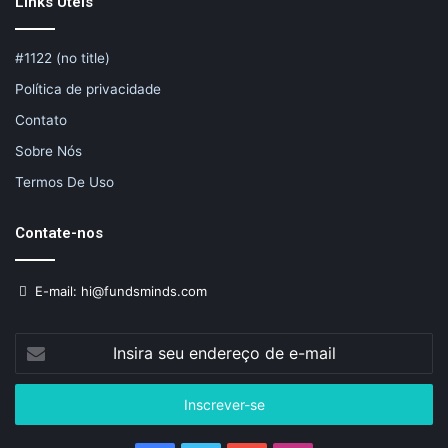
Links Úteis
#1122 (no title)
Política de privacidade
Contato
Sobre Nós
Termos De Uso
Contate-nos
E-mail: hi@fundsminds.com
Insira
seu
endereço
de
e-