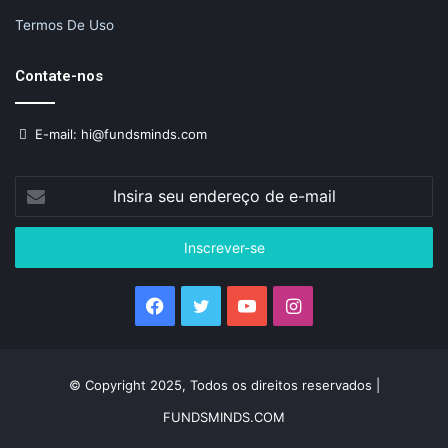
Termos De Uso
Contate-nos
E-mail: hi@fundsminds.com
Insira
seu
endereço
de
e-
mail
Facebook
Twitter
YouTube
Instagram
© Copyright 2025, Todos os direitos reservados |
FUNDSMINDS.COM