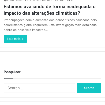
Editor Abreu
12 de October de 2023
0
45
Estamos avaliando de forma inadequada o
impacto das alterações climáticas?
Preocupações com o aumento dos danos físicos causados pelo
aquecimento global requerem uma investigação mais detalhada
sobre os possíveis impactos…
Leia mais »
Pesquisar
S
e
a
r