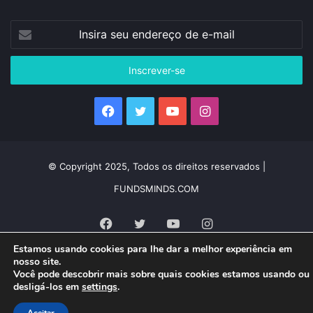
Insira
seu
endereço
de
e-
mail
Facebook
Twitter
YouTube
Instagram
© Copyright 2025, Todos os direitos reservados |
FUNDSMINDS.COM
Facebook
Twitter
YouTube
Instagram
Estamos usando cookies para lhe dar a melhor experiência em
nosso site.
Você pode descobrir mais sobre quais cookies estamos usando ou
desligá-los em
settings
.