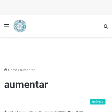
Menu
P
Home
/
aumentar
aumentar
Imóveis