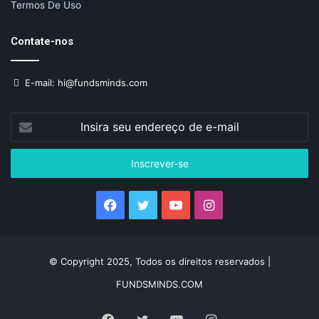
Termos De Uso
Contate-nos
E-mail: hi@fundsminds.com
Insira
seu
endereço
de
e-
mail
Facebook
Twitter
YouTube
Instagram
© Copyright 2025, Todos os direitos reservados |
FUNDSMINDS.COM