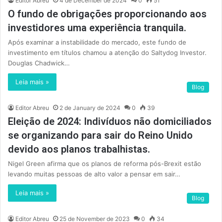
Editor Abreu
4 de December de 2024
0
51
O fundo de obrigações proporcionando aos
investidores uma experiência tranquila.
Após examinar a instabilidade do mercado, este fundo de
investimento em títulos chamou a atenção do Saltydog Investor.
Douglas Chadwick…
Leia mais »
Blog
Editor Abreu
2 de January de 2024
0
39
Eleição de 2024: Indivíduos não domiciliados
se organizando para sair do Reino Unido
devido aos planos trabalhistas.
Nigel Green afirma que os planos de reforma pós-Brexit estão
levando muitas pessoas de alto valor a pensar em sair…
Leia mais »
Blog
Editor Abreu
25 de November de 2023
0
34