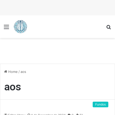
Menu
P
Home
/
aos
aos
Fundos