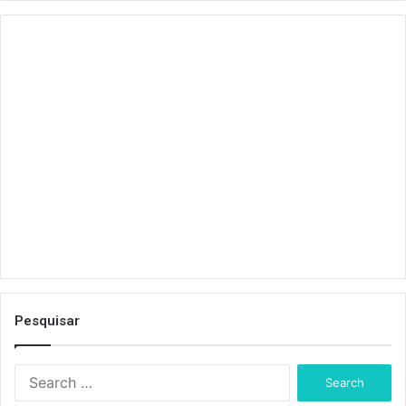
Pesquisar
S
e