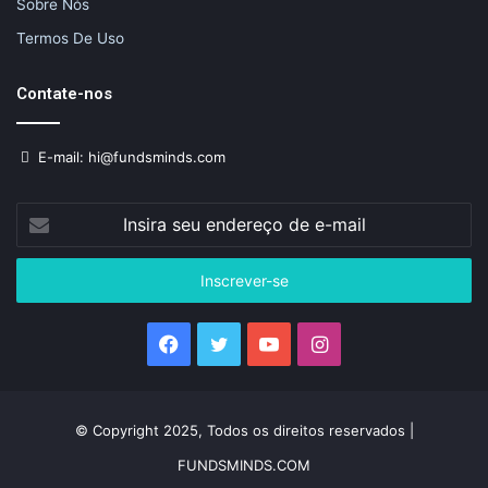
Sobre Nós
Termos De Uso
Contate-nos
E-mail: hi@fundsminds.com
Insira
seu
endereço
de
e-
mail
Facebook
Twitter
YouTube
Instagram
© Copyright 2025, Todos os direitos reservados |
FUNDSMINDS.COM