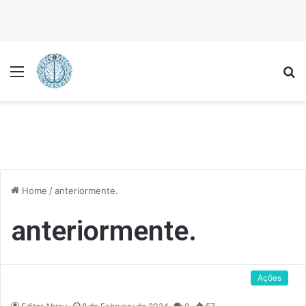
Menu
P
Home
/
anteriormente.
anteriormente.
Ações